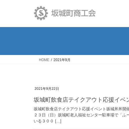
コ
ナ
ン
ビ
テ
ゲ
ン
ー
ツ
シ
へ
ョ
ス
ン
キ
に
ッ
移
HOME
2021年9月
プ
動
2021年9月22日
坂城町飲食店テイクアウト応援イベ
坂城町飲食店テイクアウト応援イベント坂城丼丼開
２３日（日）坂城町老人福祉センター駐車場で「ふー
いる３００ […]