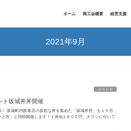
ホーム
商工会概要
経営支援
2021年9月
イベント
ント坂城丼丼開催
催！ 坂城町内飲食店の多彩な丼を集めた「坂城丼丼」を１０月
ど市」と同時開催します！１丼ALL８００円、チラシに付いて