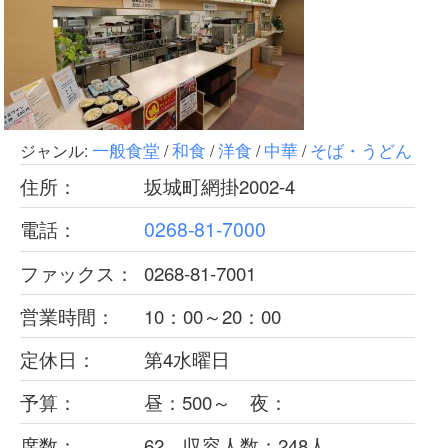
シ
ョ
ン
一般食堂
和食
洋食
中華
そば・うどん
ジャンル:
/
/
/
/
住所：
坂城町網掛2002-4
0268-81-7000
電話：
ファックス：
0268-81-7001
営業時間：
10：00～20：00
定休日：
第4水曜日
予算：
昼：500～ 夜：
席数：
62 収容人数：248人