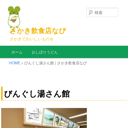
検
索
さかき飲食店なび
さかきでおいしいものを
メインメニュー
ホーム
おしぼりうどん
メインコンテンツへ移動
サブコンテンツへ移動
HOME
>
びんぐし湯さん館 | さかき飲食店なび
投
稿
びんぐし湯さん館
ナ
ビ
ゲ
ー