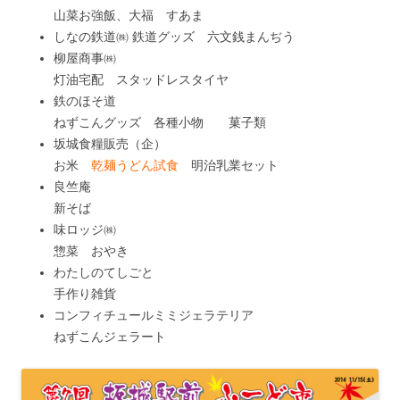
山菜お強飯、大福 すあま
しなの鉄道㈱ 鉄道グッズ 六文銭まんぢう
柳屋商事㈱
灯油宅配 スタッドレスタイヤ
鉄のほそ道
ねずこんグッズ 各種小物 菓子類
坂城食糧販売（企）
お米
乾麺うどん試食
明治乳業セット
良竺庵
新そば
味ロッジ㈱
惣菜 おやき
わたしのてしごと
手作り雑貨
コンフィチュールミミジェラテリア
ねずこんジェラート