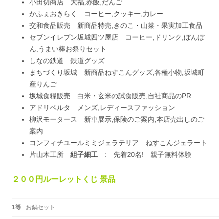
小田切商店 大福,赤飯,だんご
かふぇおきらく コーヒー,クッキ一,力レー
交和食品販売 新商品特売,きのこ・山菜・果実加工食品
セブンイレブン坂城四ツ屋店 コーヒー,ドリンク,ぼんぼ
ん,うまい棒お祭りセット
しなの鉄道 鉄道グッズ
まちづくり坂城 新商品ねすこんグッズ,各種小物,坂城町
産りんご
坂城食糧販売 白米・玄米の試食販売,自社商品のPR
アドリベルタ メンズ,レディースファッション
柳沢モータース 新車展示,保険のご案内,本店売出しのご
案内
コンフィチユールミミジェラテリア ねすこんジェラート
片山木工所
組子細工
: 先着20名! 親子無料体験
２００円ルーレットくじ 景品
1等
お鍋セット