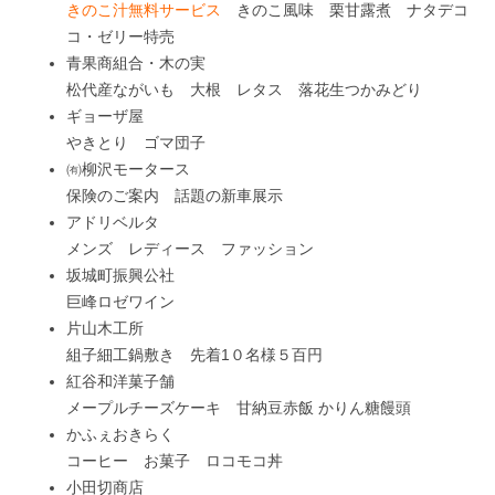
きのこ汁無料サービス
きのこ風味 栗甘露煮 ナタデコ
コ・ゼリー特売
青果商組合・木の実
松代産ながいも 大根 レタス 落花生つかみどり
ギョーザ屋
やきとり ゴマ団子
㈲柳沢モータース
保険のご案内 話題の新車展示
アドリベルタ
メンズ レディース ファッション
坂城町振興公社
巨峰ロゼワイン
片山木工所
組子細工鍋敷き 先着1０名様５百円
紅谷和洋菓子舗
メープルチーズケーキ 甘納豆赤飯 かりん糖饅頭
かふぇおきらく
コーヒー お菓子 ロコモコ丼
小田切商店