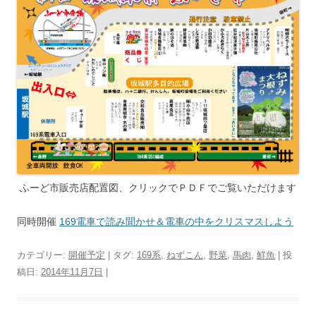
ふーど市販売店配置図、クリックでＰＤＦでご覧いただけます
同時開催
169電車で読み聞かせ＆電車の中をクリスマスしよう
カテゴリー:
開催予定
| タグ:
169系
,
ねずこん
,
野菜
,
馬肉
,
鮮魚
| 投
稿日:
2014年11月7日
|