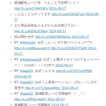
坂城駅前ふーど市 りんごと子供用Tシャツ
http://t.co/ojZ74hFNFo
2014-09-27
こんなこともやってます
http://t.co/hGXfuEFzpf
2014-09-
27
まだ商品余裕ありますからお出掛け下さい
http://t.co/ktEIe2F0wm
2014-09-27
読み聞かせ中
http://t.co/NIEHM9DpSg
2014-09-27
RT
@jkms182
: ねずこんバンダナ別バージョン(*^^*)
http://t.co/qWwxuunkZX
http://t.co/Z3E4CRTSAR
2014-
09-27
RT
@tohkoeast18
: ねずこん蝶ネクタイつけてるゥゥーー
ー！！かわゆ！！！(*≧∀≦*)
2014-09-27
RT
@atak52
: ねずこんキタ
http://t.co/ZZS7vd1WWh
2014-09-27
RT
@atak52
: ねずこん新作バージョン（≧∇≦）バンダナ
発売中
http://t.co/7CSwqp8Mur
2014-09-27
RT
@atak52
: 坂城駅前ふーど市開催中（＾_＾）
http://t.co/PR4rrXtt3O
2014-09-27
坂城駅前ふーど市開催中
2014-09-27