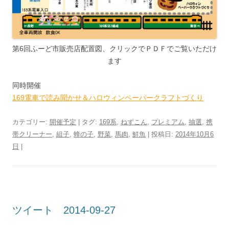
第6回ふーど市販売店配置図、クリックでＰＤＦでご覧いただけ
ます
同時開催
169電車で読み聞かせ＆ハロウィンペーパークラフトづくり
カテゴリー:
開催予定
| タグ:
169系
,
ねずこん
,
プレミアム
,
抽選
,
携
帯クリーナー
,
組子
,
蜂の子
,
野菜
,
馬肉
,
鮮魚
| 投稿日:
2014年10月6
日
|
ツイート 2014-09-27