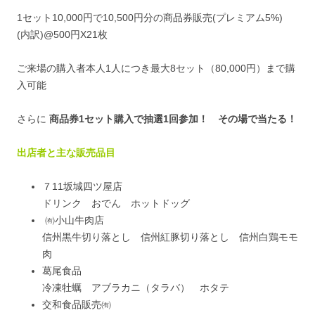
1セット10,000円で10,500円分の商品券販売(プレミアム5%)
(内訳)@500円X21枚
ご来場の購入者本人1人につき最大8セット（80,000円）まで購
入可能
さらに
商品券1セット購入で抽選1回参加！ その場で当たる！
出店者と主な販売品目
７11坂城四ツ屋店
ドリンク おでん ホットドッグ
㈲小山牛肉店
信州黒牛切り落とし 信州紅豚切り落とし 信州白鶏モモ
肉
葛尾食品
冷凍牡蠣 アブラカニ（タラバ） ホタテ
交和食品販売㈲