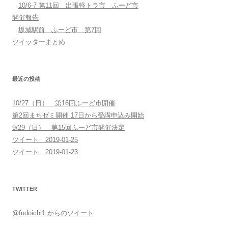
10/6-7 第11回 出張軽トラ市 ふーど市
開催報告
坂城駅前 ふーど市 第7回
ツイッターまとめ
最近の投稿
10/27（日） 第16回ふーど市開催
第2回まちゼミ開催 17日から受講申込み開始
9/29（日） 第15回ふーど市開催決定
ツイート 2019-01-25
ツイート 2019-01-23
TWITTER
@fudoichi1 からのツイート