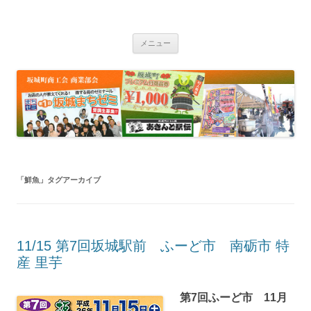
坂城町商工会商業部会 商業振興研究
ふーど市 まちゼミ
コ
会
メニュー
ン
テ
ン
ツ
へ
ス
キ
ッ
プ
「
鮮魚
」タグアーカイブ
11/15 第7回坂城駅前 ふーど市 南砺市 特
産 里芋
第7回ふーど市 11月