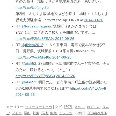
きのこ祭り 場所：さかき地場産直売所「あいさい」
http://t.co/Udfbiryt8p
第2回ＪＡちくま坂城地区ぶどう祭り 場所：ＪＡちくま
坂城支所駐車場 http://t.co/1ap1ONksGe
2014-09-26
RT
@furusatonagano
: 坂城町（さかきまち）では
9/27（土）に「きのこ祭り」を開催予定です。…
http://t.co/P2Ma5ZSAJv
2014-09-26
RT
@tjidem2012
: １６９系車両、電車で読み聞かせ(27
日・長野県、坂城駅前１６９系車両) #shinshufm
http://t.co/XycF5hj48q
2014-09-26
RT
@atak52
: 27日9時から坂城駅前でふーど市開催。今日
みたいに晴れるといいな（＾_＾）
http://t.co/D9xYE7yWCu
2014-09-26
RT
@atak52
: 明日のふーど市準備。町主催の読み聞かせ
会が169系車内でおこなわれます
http://t.co/hsV4EkNy4t
2014-09-26
カテゴリー:
ツイッターまとめ
| タグ:
169系
,
きのこ
,
ねずこん
,
りん
ご
,
ブドウ
,
豚肉
,
野菜
,
馬肉
,
鮮魚
,
Ｔシャツ
| 投稿日:
2014年9月26