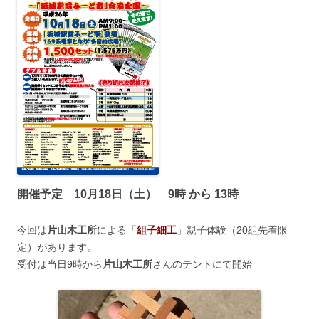
開催予定 10月18日（土） 9時 から 13時
今回は
片山木工所
による「
組子細工
」親子体験（20組先着限
定）があります。
受付は当日9時から
片山木工所
さんのテントにて開始