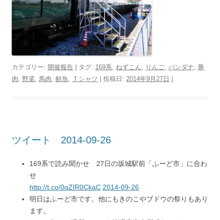
カテゴリー:
開催報告
| タグ:
169系
,
ねずこん
,
りんご
,
バンダナ
,
豚
肉
,
野菜
,
馬肉
,
鮮魚
,
Ｔシャツ
| 投稿日:
2014年9月27日
|
ツイート 2014-09-26
169系で読み聞かせ 27日の坂城駅前「ふーど市」に合わ
せ
http://t.co/0qZIR0CkaC
2014-09-26
明日はふーど市です。他にもきのこやブドウの祭りもあり
ます。