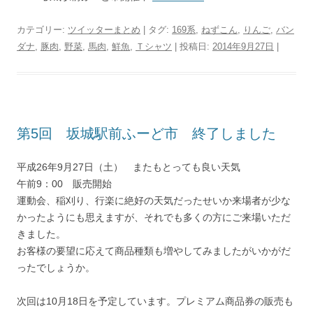
カテゴリー:
ツイッターまとめ
| タグ:
169系
,
ねずこん
,
りんご
,
バン
ダナ
,
豚肉
,
野菜
,
馬肉
,
鮮魚
,
Ｔシャツ
| 投稿日:
2014年9月27日
|
第5回 坂城駅前ふーど市 終了しました
平成26年9月27日（土） またもとっても良い天気
午前9：00 販売開始
運動会、稲刈り、行楽に絶好の天気だったせいか来場者が少な
かったようにも思えますが、それでも多くの方にご来場いただ
きました。
お客様の要望に応えて商品種類も増やしてみましたがいかがだ
ったでしょうか。
次回は10月18日を予定しています。プレミアム商品券の販売も