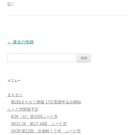
日
|
投
←
過去の投稿
稿
検
ナ
索:
ビ
ゲ
メニュー
ー
シ
まちゼミ
ョ
第2回まちゼミ開催 17日受講申込み開始
ン
ふーど市開催予定
9/29（日）第15回ふーど市
10/21,28 第13,14回 ふーど市
10/28 第12回 出張軽トラ市 ふーど市