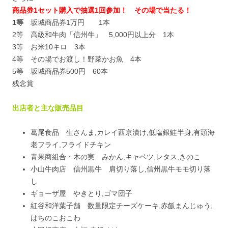
商品券1セット購入で抽選1回参加！ その場で当たる！
1等
坂城商品券1万円 1本
2等 高級和牛肉「信州牛」 5,000円以上分 1本
3等 お米10キロ 3本
4等 その場でお渡し！野菜かお魚 4本
5等 坂城商品券500円 60本
残念賞
出店者と主な販売品目
葛尾食品 生さんま,カレイ西京漬け,低塩銀鮭半身,有頭海
老フライ,フライドチキン
青果商組合・木の実 みかん,キャベツ,レタス,きのこ
小山牛肉店 信州黒牛 肩切り落し,信州黒牛モモ切り落
し
ギョーザ屋 やきとり,ゴマ団子
紅谷和洋葉子舗 数量限定チーズケーキ,赤飯まんじゅう,
はちのこおこわ