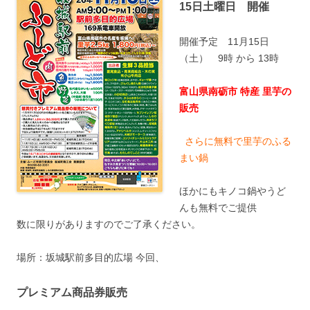
15日土曜日 開催
開催予定 11月15日
（土） 9時 から 13時
富山県南砺市 特産 里芋の
販売
さらに
無料で
里芋のふる
まい鍋
ほかにもキノコ鍋やうど
んも無料でご提供
数に限りがありますのでご了承ください。
場所：坂城駅前多目的広場 今回、
プレミアム商品券販売