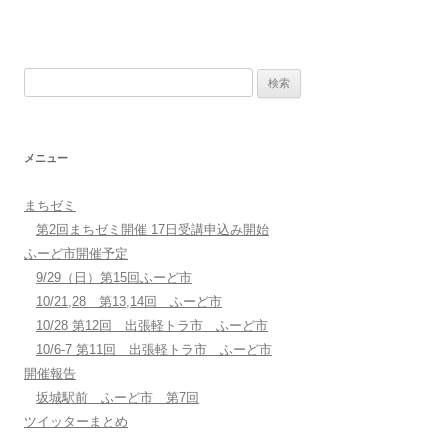
検
索:
メニュー
まちゼミ
第2回まちゼミ開催 17日受講申込み開始
ふーど市開催予定
9/29（日）第15回ふーど市
10/21,28 第13,14回 ふーど市
10/28 第12回 出張軽トラ市 ふーど市
10/6-7 第11回 出張軽トラ市 ふーど市
開催報告
坂城駅前 ふーど市 第7回
ツイッターまとめ