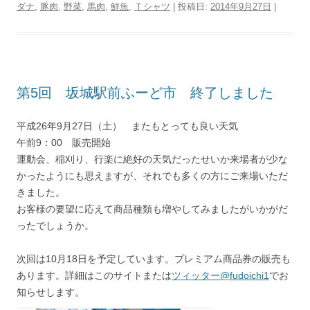
ダナ
,
豚肉
,
野菜
,
馬肉
,
鮮魚
,
Ｔシャツ
| 投稿日:
2014年9月27日
|
第5回 坂城駅前ふーど市 終了しました
平成26年9月27日（土） またもとっても良い天気
午前9：00 販売開始
運動会、稲刈り、行楽に絶好の天気だったせいか来場者が少な
かったようにも思えますが、それでも多くの方にご来場いただ
きました。
お客様の要望に応えて商品種類も増やしてみましたがいかがだ
ったでしょうか。
次回は10月18日を予定しています。プレミアム商品券の販売も
あります。詳細はこのサイトまたは
ツィッター@fudoichi1
でお
知らせします。