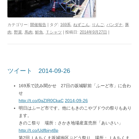
カテゴリー:
開催報告
| タグ:
169系
,
ねずこん
,
りんご
,
バンダナ
,
豚
肉
,
野菜
,
馬肉
,
鮮魚
,
Ｔシャツ
| 投稿日:
2014年9月27日
|
ツイート 2014-09-26
169系で読み聞かせ 27日の坂城駅前「ふーど市」に合わ
せ
http://t.co/0qZIR0CkaC
2014-09-26
明日はふーど市です。他にもきのこやブドウの祭りもあり
ます。
きのこ祭り 場所：さかき地場産直売所「あいさい」
http://t.co/Udfbiryt8p
第2回ＪＡちくま坂城地区ぶどう祭り 場所：ＪＡちくま