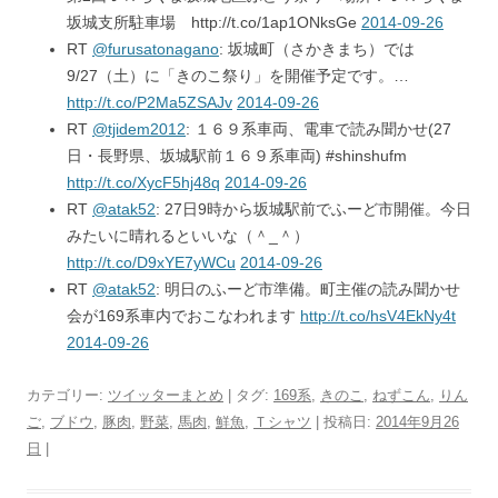
坂城支所駐車場 http://t.co/1ap1ONksGe
2014-09-26
RT
@furusatonagano
: 坂城町（さかきまち）では
9/27（土）に「きのこ祭り」を開催予定です。…
http://t.co/P2Ma5ZSAJv
2014-09-26
RT
@tjidem2012
: １６９系車両、電車で読み聞かせ(27
日・長野県、坂城駅前１６９系車両) #shinshufm
http://t.co/XycF5hj48q
2014-09-26
RT
@atak52
: 27日9時から坂城駅前でふーど市開催。今日
みたいに晴れるといいな（＾_＾）
http://t.co/D9xYE7yWCu
2014-09-26
RT
@atak52
: 明日のふーど市準備。町主催の読み聞かせ
会が169系車内でおこなわれます
http://t.co/hsV4EkNy4t
2014-09-26
カテゴリー:
ツイッターまとめ
| タグ:
169系
,
きのこ
,
ねずこん
,
りん
ご
,
ブドウ
,
豚肉
,
野菜
,
馬肉
,
鮮魚
,
Ｔシャツ
| 投稿日:
2014年9月26
日
|