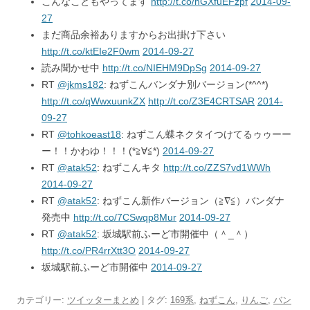
こんなこともやってます
http://t.co/hGXfuEFzpf
2014-09-
27
まだ商品余裕ありますからお出掛け下さい
http://t.co/ktEIe2F0wm
2014-09-27
読み聞かせ中
http://t.co/NIEHM9DpSg
2014-09-27
RT
@jkms182
: ねずこんバンダナ別バージョン(*^^*)
http://t.co/qWwxuunkZX
http://t.co/Z3E4CRTSAR
2014-
09-27
RT
@tohkoeast18
: ねずこん蝶ネクタイつけてるゥゥーー
ー！！かわゆ！！！(*≧∀≦*)
2014-09-27
RT
@atak52
: ねずこんキタ
http://t.co/ZZS7vd1WWh
2014-09-27
RT
@atak52
: ねずこん新作バージョン（≧∇≦）バンダナ
発売中
http://t.co/7CSwqp8Mur
2014-09-27
RT
@atak52
: 坂城駅前ふーど市開催中（＾_＾）
http://t.co/PR4rrXtt3O
2014-09-27
坂城駅前ふーど市開催中
2014-09-27
カテゴリー:
ツイッターまとめ
| タグ:
169系
,
ねずこん
,
りんご
,
バン