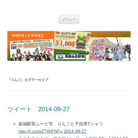
坂城町商工会商業部会 商業振興研究
ふーど市 まちゼミ
コ
会
メニュー
ン
テ
ン
ツ
へ
ス
キ
ッ
プ
「
りんご
」タグアーカイブ
ツイート 2014-09-27
坂城駅前ふーど市 りんごと子供用Tシャツ
http://t.co/ojZ74hFNFo
2014-09-27