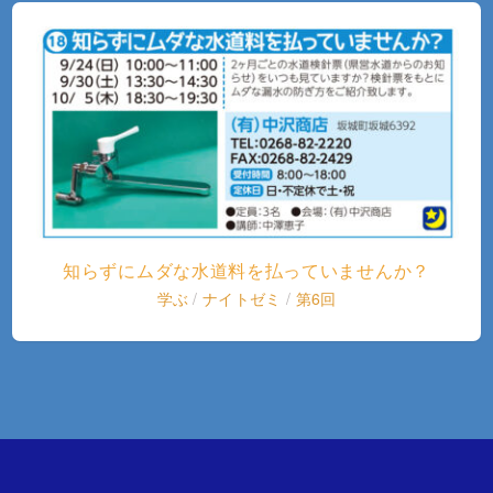
知らずにムダな水道料を払っていませんか？
学ぶ
/
ナイトゼミ
/
第6回